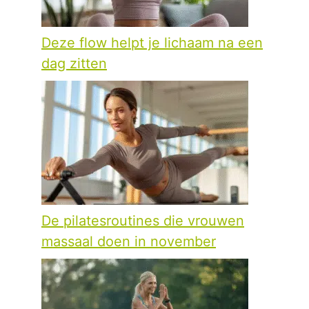
Deze flow helpt je lichaam na een
dag zitten
De pilatesroutines die vrouwen
massaal doen in november