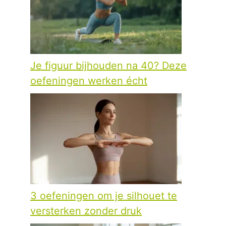
Je figuur bijhouden na 40? Deze
oefeningen werken écht
3 oefeningen om je silhouet te
versterken zonder druk